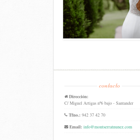
contacto
Dirección:
C/ Miguel Artigas nº6 bajo - Santander
Tfno.:
942 37 42 70
Email:
info@montserratnunez.com