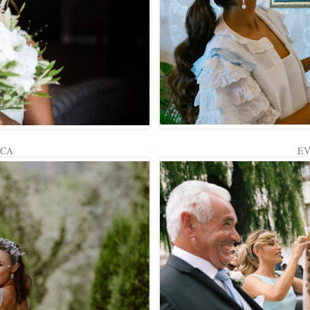
ICA
E